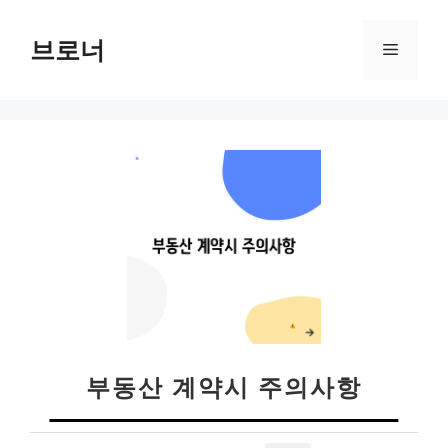
컨
텐
브로너
메
츠
로
뉴
건
너
뛰
기
부동산 계약시 주의사항