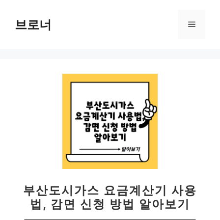
컨
텐
브로너
메
츠
로
뉴
건
너
뛰
기
부산도시가스 요금계산기 사용
법, 감면 신청 방법 알아보기