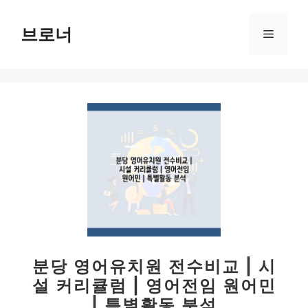
컨
텐
브로너
메
츠
로
뉴
건
너
뛰
기
분당 영어유치원 전수비교 | 시
설 커리큘럼 | 영어전임 원어민
| 특별활동 분석