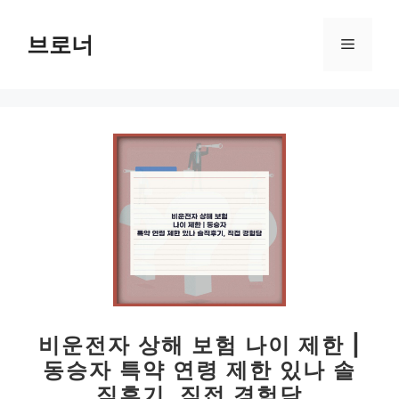
컨
텐
브로너
메
츠
로
뉴
건
너
뛰
기
비운전자 상해 보험 나이 제한 |
동승자 특약 연령 제한 있나 솔
직후기, 직접 경험담