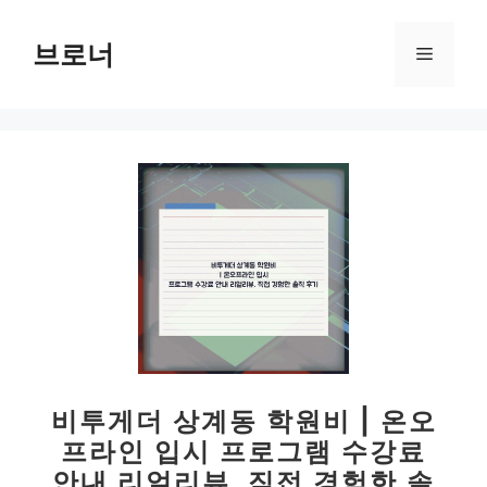
컨
텐
브로너
메
츠
로
뉴
건
너
뛰
기
비투게더 상계동 학원비 | 온오
프라인 입시 프로그램 수강료
안내 리얼리뷰, 직접 경험한 솔