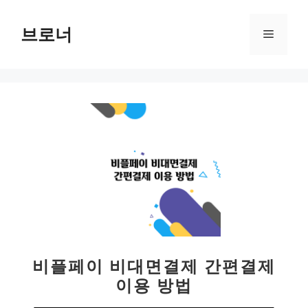
컨
텐
브로너
메
츠
로
뉴
건
너
뛰
기
비플페이 비대면결제 간편결제
이용 방법