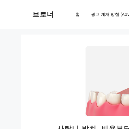
컨
텐
브로너
홈
광고 게재 방침 (Adver
츠
로
건
너
뛰
기
사랑니 발치, 비용부