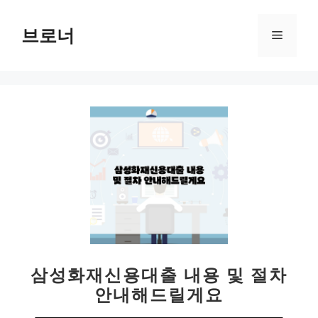
컨
텐
브로너
메
츠
로
뉴
건
너
뛰
기
삼성화재신용대출 내용 및 절차
안내해드릴게요