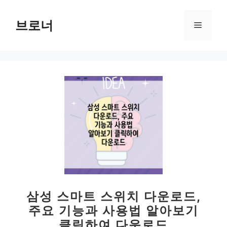
컨
텐
브로너
메
츠
로
뉴
건
너
뛰
기
삼성 스마트 스위치 다운로드,
주요 기능과 사용법 알아보기
클릭하여 다운로드