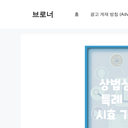
컨
텐
브로너
홈
광고 게재 방침 (Adver
츠
로
건
너
뛰
기