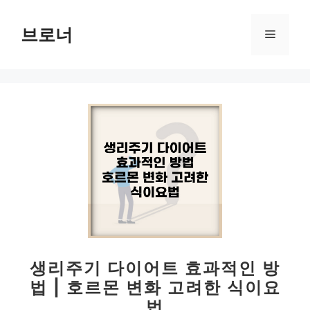
컨
텐
브로너
메
츠
로
뉴
건
너
뛰
기
생리주기 다이어트 효과적인 방
법 | 호르몬 변화 고려한 식이요
법