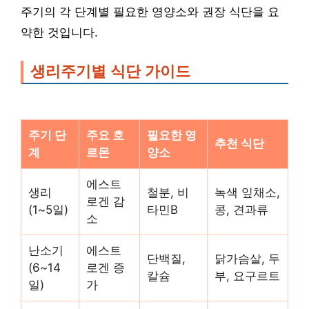
주기의 각 단계별 필요한 영양소와 권장 식단을 요
약한 것입니다.
생리주기별 식단 가이드
주기 단
주요 호
필요한 영
추천 식단
계
르몬
양소
에스트
생리
철분, 비
녹색 잎채소,
로겐 감
(1~5일)
타민B
콩, 견과류
소
난소기
에스트
단백질,
닭가슴살, 두
(6~14
로겐 증
칼슘
부, 요구르트
일)
가