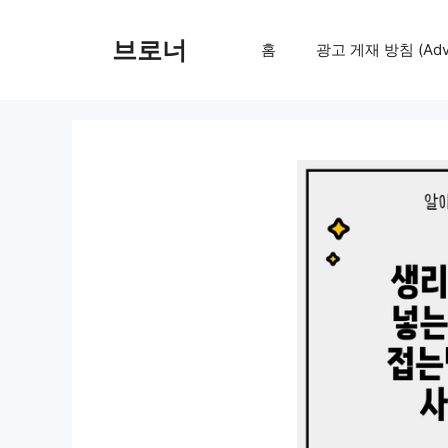
컨
텐
브로너
홈
광고 게재 방침 (Adver
츠
로
건
너
뛰
기