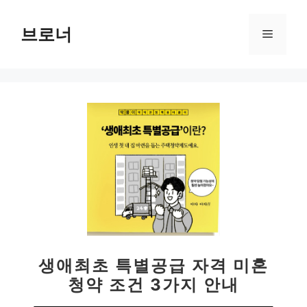
컨
텐
브로너
메
츠
로
뉴
건
너
뛰
기
생애최초 특별공급 자격 미혼
청약 조건 3가지 안내