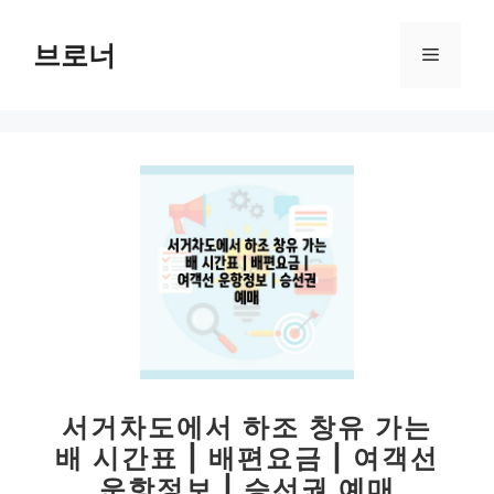
컨
텐
브로너
메
츠
로
뉴
건
너
뛰
기
서거차도에서 하조 창유 가는
배 시간표 | 배편요금 | 여객선
운항정보 | 승선권 예매