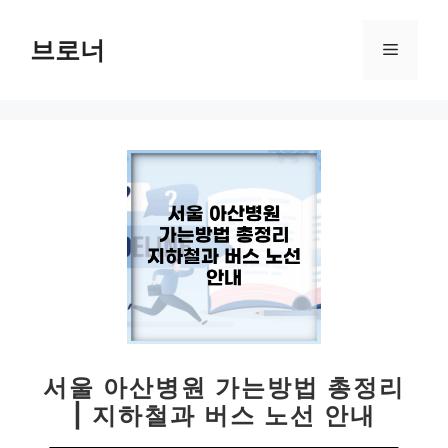
컨
텐
브로너
메
츠
로
뉴
건
너
뛰
기
서울 아산병원 가는방법 총정리
| 지하철과 버스 노선 안내