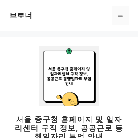
컨
텐
브로너
메
츠
로
뉴
건
너
뛰
기
서울 중구청 홈페이지 및 일자
리센터 구직 정보, 공공근로 동
행일자리 부업 안내