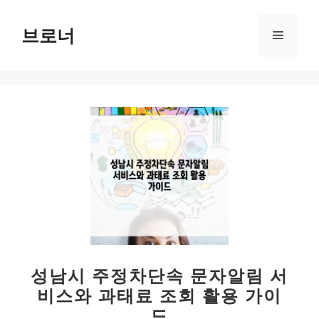
컨
텐
브로너
메
츠
로
뉴
건
너
뛰
기
성남시 주정차단속 문자알림 서
비스와 과태료 조회 활용 가이
드