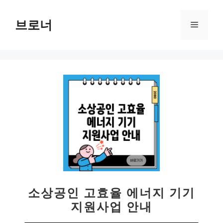
컨
텐
브로너
메
츠
로
뉴
건
너
뛰
기
소상공인 고효율 에너지 기기
지원사업 안내