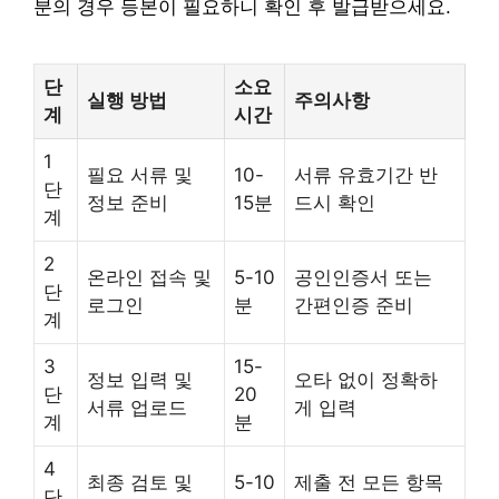
분의 경우 등본이 필요하니 확인 후 발급받으세요.
단
소요
실행 방법
주의사항
계
시간
1
필요 서류 및
10-
서류 유효기간 반
단
정보 준비
15분
드시 확인
계
2
온라인 접속 및
5-10
공인인증서 또는
단
로그인
분
간편인증 준비
계
3
15-
정보 입력 및
오타 없이 정확하
단
20
서류 업로드
게 입력
계
분
4
최종 검토 및
5-10
제출 전 모든 항목
단