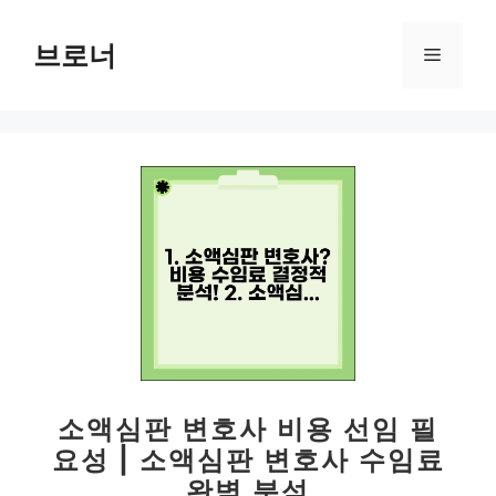
컨
텐
브로너
메
츠
로
뉴
건
너
뛰
기
소액심판 변호사 비용 선임 필
요성 | 소액심판 변호사 수임료
완벽 분석