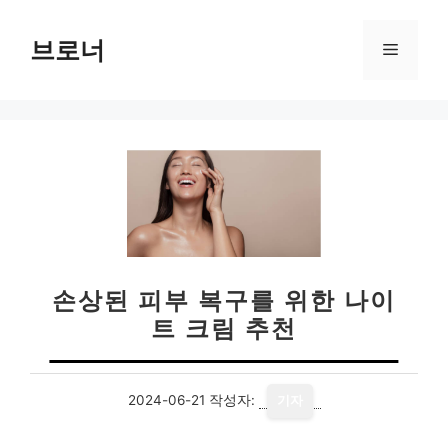
컨
텐
브로너
메
츠
로
뉴
건
너
뛰
기
손상된 피부 복구를 위한 나이
트 크림 추천
2024-06-21
작성자:
기자