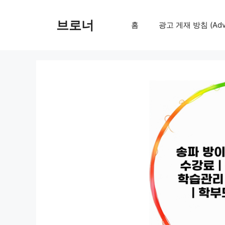
컨
텐
브로너
홈
광고 게재 방침 (Adver
츠
로
건
너
뛰
기