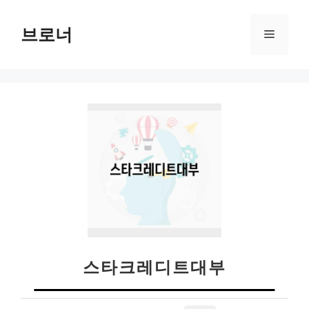
컨
텐
브로너
메
츠
로
뉴
건
너
뛰
기
스타크레디트대부