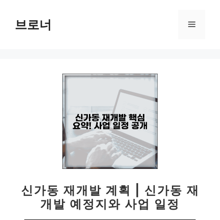
컨
텐
브로너
메
츠
로
뉴
건
너
뛰
기
신가동 재개발 계획 | 신가동 재
개발 예정지와 사업 일정