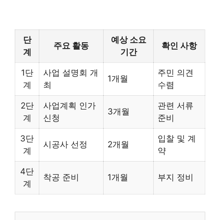
단
예상 소요
주요 활동
확인 사항
계
기간
1단
사업 설명회 개
주민 의견
1개월
계
최
수렴
2단
사업계획 인가
관련 서류
3개월
계
신청
준비
3단
입찰 및 계
시공사 선정
2개월
계
약
4단
착공 준비
1개월
부지 정비
계