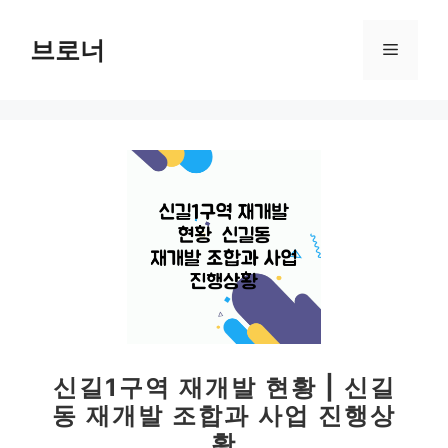
컨
텐
브로너
메
츠
로
뉴
건
너
뛰
기
신길1구역 재개발 현황 | 신길
동 재개발 조합과 사업 진행상
황