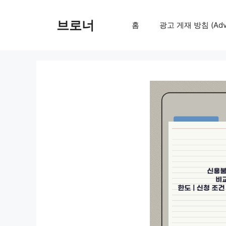
컨
텐
브로너
홈
광고 게재 방침 (Adver
츠
로
건
너
뛰
기