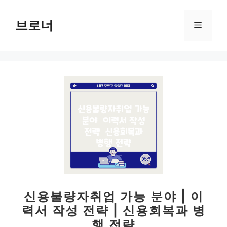
컨
텐
브로너
메
츠
로
뉴
건
너
뛰
기
신용불량자취업 가능 분야 | 이
력서 작성 전략 | 신용회복과 병
행 전략