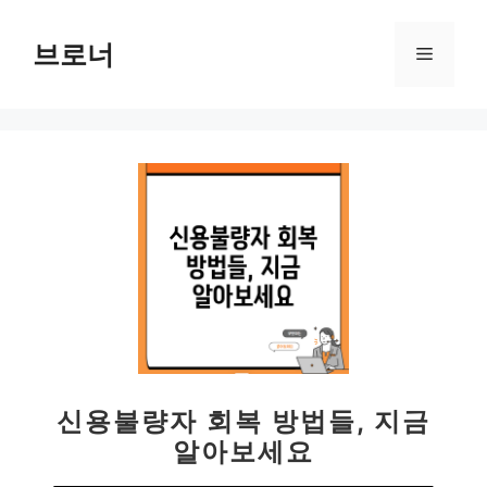
컨
텐
브로너
메
츠
로
뉴
건
너
뛰
기
신용불량자 회복 방법들, 지금
알아보세요