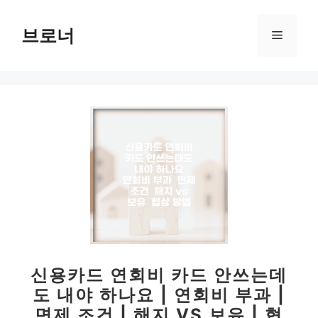
컨
텐
브로너
메
츠
로
뉴
건
너
뛰
기
신용카드 연회비 카드 안쓰는데
도 내야 하나요 | 연회비 부과 |
면제 조건 | 해지 VS 보유 | 협