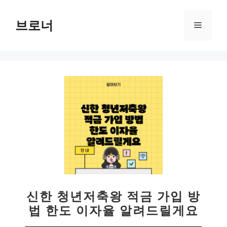
컨
텐
브로너
메
츠
로
뉴
건
너
뛰
기
신한 청년저축왕 적금 가입 방
법 한도 이자율 알려드릴게요