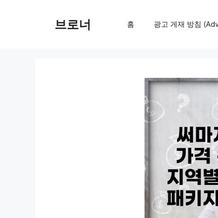
컨
텐
브로너
홈
광고 게재 방침 (Adver
츠
로
건
너
뛰
기