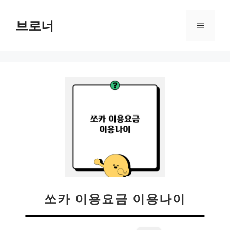
컨
텐
브로너
메
츠
로
뉴
건
너
뛰
기
쏘카 이용요금 이용나이