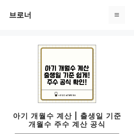
컨
텐
브로너
메
츠
로
뉴
건
너
뛰
기
아기 개월수 계산 | 출생일 기준
개월수 주수 계산 공식