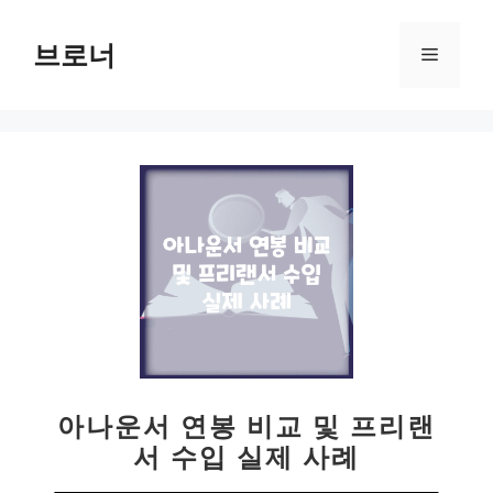
컨
텐
브로너
메
츠
로
뉴
건
너
뛰
기
아나운서 연봉 비교 및 프리랜
서 수입 실제 사례