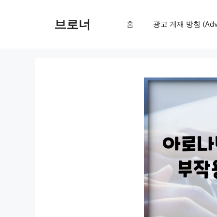
컨
텐
브로너
홈
광고 게재 방침 (Adver
츠
로
건
너
뛰
기