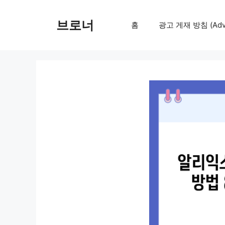
컨
텐
브로너
홈
광고 게재 방침 (Adver
츠
로
건
너
뛰
기