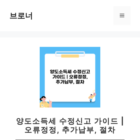
컨
텐
브로너
메
츠
로
뉴
건
너
뛰
기
양도소득세 수정신고 가이드 |
오류정정, 추가납부, 절차