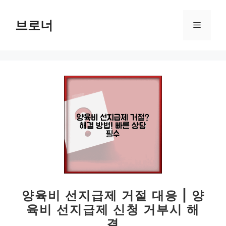
컨
텐
브로너
메
츠
로
뉴
건
너
뛰
기
양육비 선지급제 거절 대응 | 양
육비 선지급제 신청 거부시 해
결