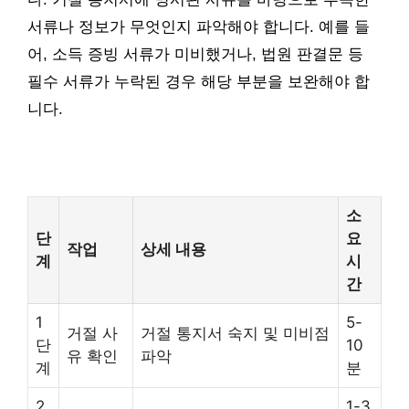
서류나 정보가 무엇인지 파악해야 합니다. 예를 들
어, 소득 증빙 서류가 미비했거나, 법원 판결문 등
필수 서류가 누락된 경우 해당 부분을 보완해야 합
니다.
소
단
요
작업
상세 내용
계
시
간
1
5-
거절 사
거절 통지서 숙지 및 미비점
단
10
유 확인
파악
계
분
2
1-3