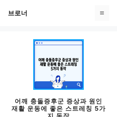
컨
텐
브로너
메
츠
로
뉴
건
너
뛰
기
어깨 충돌증후군 증상과 원인
재활 운동에 좋은 스트레칭 5가
지 동작