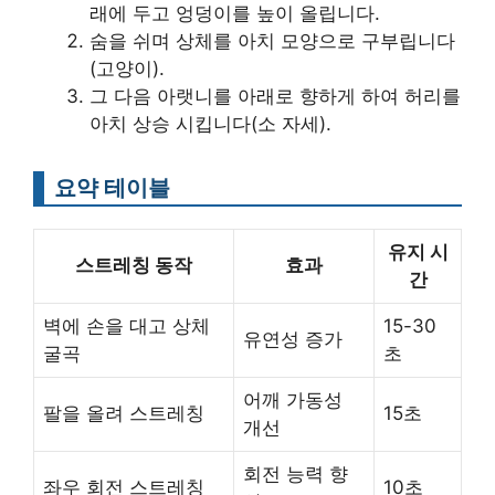
래에 두고 엉덩이를 높이 올립니다.
숨을 쉬며 상체를 아치 모양으로 구부립니다
(고양이).
그 다음 아랫니를 아래로 향하게 하여 허리를
아치 상승 시킵니다(소 자세).
요약 테이블
유지 시
스트레칭 동작
효과
간
벽에 손을 대고 상체
15-30
유연성 증가
굴곡
초
어깨 가동성
팔을 올려 스트레칭
15초
개선
회전 능력 향
좌우 회전 스트레칭
10초