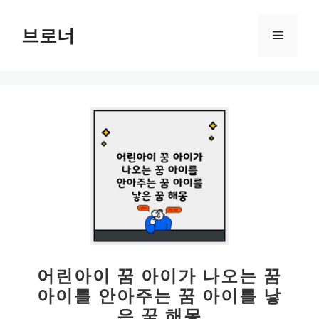
컨
텐
브로너
메
츠
로
뉴
건
너
뛰
기
어린아이 꿈 아이가 나오는 꿈
아이를 안아주는 꿈 아이를 낳
은 꿈 해몽