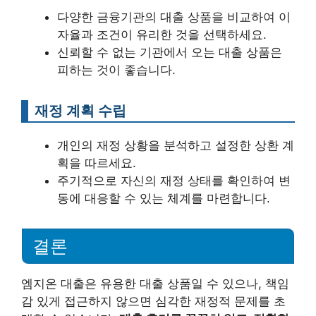
다양한 금융기관의 대출 상품을 비교하여 이
자율과 조건이 유리한 것을 선택하세요.
신뢰할 수 없는 기관에서 오는 대출 상품은
피하는 것이 좋습니다.
재정 계획 수립
개인의 재정 상황을 분석하고 설정한 상환 계
획을 따르세요.
주기적으로 자신의 재정 상태를 확인하여 변
동에 대응할 수 있는 체계를 마련합니다.
결론
엠지온 대출은 유용한 대출 상품일 수 있으나, 책임
감 있게 접근하지 않으면 심각한 재정적 문제를 초