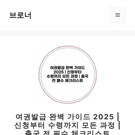
컨
텐
브로너
메
츠
로
뉴
건
너
뛰
기
여권발급 완벽 가이드 2025 |
신청부터 수령까지 모든 과정 |
출국 전 필수 체크리스트