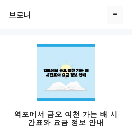
컨
텐
브로너
메
츠
로
뉴
건
너
뛰
기
역포에서 금오 여천 가는 배 시
간표와 요금 정보 안내