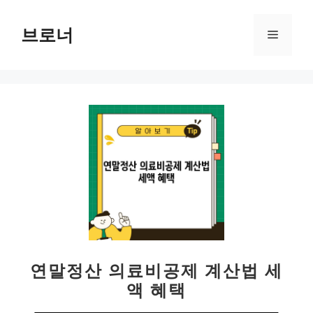
컨
텐
브로너
메
츠
로
뉴
건
너
뛰
기
연말정산 의료비공제 계산법 세
액 혜택