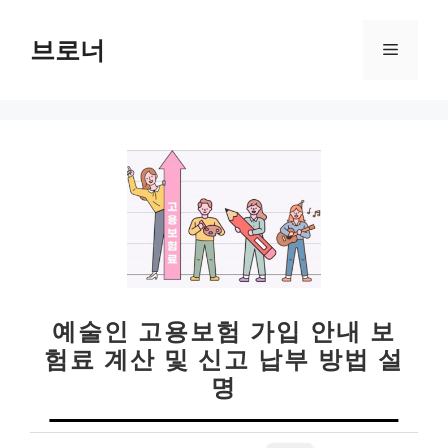
컨
텐
브로너
메
츠
로
뉴
건
너
뛰
기
예술인 고용보험 가입 안내 보
험료 계산 및 신고 납부 방법 설
명