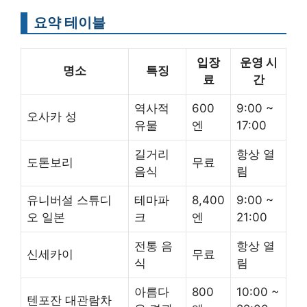
요약 테이블
입장
운영 시
명소
특징
료
간
역사적
600
9:00 ~
오사카 성
유물
엔
17:00
길거리
항상 열
도톤보리
무료
음식
림
유니버설 스튜디
테마파
8,400
9:00 ~
오 일본
크
엔
21:00
전통 음
항상 열
신세카이
무료
식
림
아름다
800
10:00 ~
텐포잔 대관람차