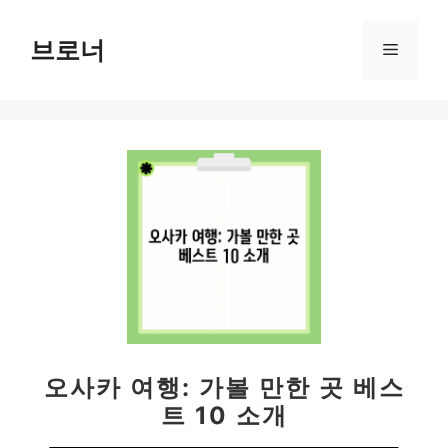
컨
텐
브로너
메
츠
로
뉴
건
너
뛰
기
오사카 여행: 가볼 만한 곳 베스
트 10 소개