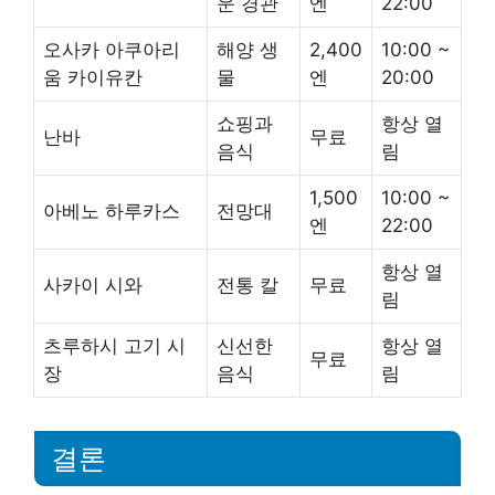
운 경관
엔
22:00
오사카 아쿠아리
해양 생
2,400
10:00 ~
움 카이유칸
물
엔
20:00
쇼핑과
항상 열
난바
무료
음식
림
1,500
10:00 ~
아베노 하루카스
전망대
엔
22:00
항상 열
사카이 시와
전통 칼
무료
림
츠루하시 고기 시
신선한
항상 열
무료
장
음식
림
결론