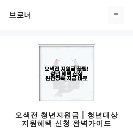
컨
텐
브로너
메
츠
로
뉴
건
너
뛰
기
오색전 청년지원금 | 청년대상
지원혜택 신청 완벽가이드