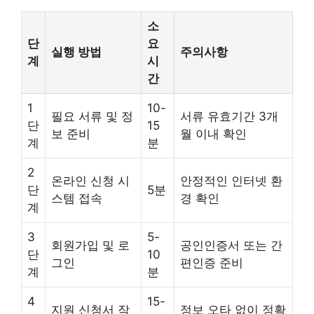
소
단
요
실행 방법
주의사항
계
시
간
1
10-
필요 서류 및 정
서류 유효기간 3개
단
15
보 준비
월 이내 확인
계
분
2
온라인 신청 시
안정적인 인터넷 환
단
5분
스템 접속
경 확인
계
3
5-
회원가입 및 로
공인인증서 또는 간
단
10
그인
편인증 준비
계
분
4
15-
지원 신청서 작
정보 오타 없이 정확