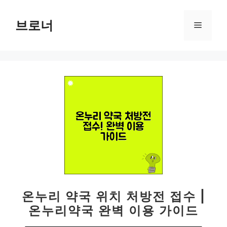
컨
텐
브로너
메
츠
로
뉴
건
너
뛰
기
온누리 약국 위치 처방전 접수 |
온누리약국 완벽 이용 가이드