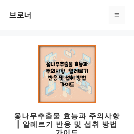
컨
텐
브로너
메
츠
로
뉴
건
너
뛰
기
옻나무추출물 효능과 주의사항
| 알레르기 반응 및 섭취 방법
가이드