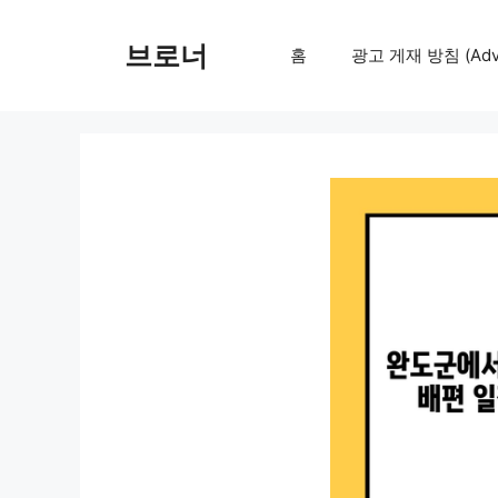
컨
텐
브로너
홈
광고 게재 방침 (Adver
츠
로
건
너
뛰
기