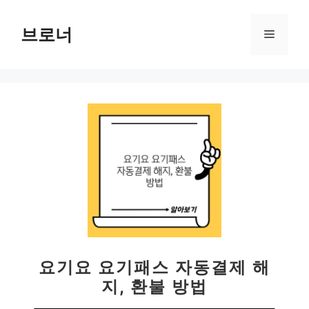
컨
텐
브로너
메
츠
로
뉴
건
너
뛰
기
요기요 요기패스 자동결제 해
지, 환불 방법